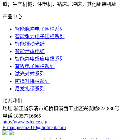
道；生产机械：注塑机，钻床。冲床，其他组装机组
产品中心
智能脉冲电子围栏系列
智能张力电子围栏系列
智能振动光纤
智能泄露电缆
智能静电感应电缆系列
畜牧电子围栏系列
激光对射系列
防撞升降柱系列
尼龙扎带系列
联系我们
地址:浙江省乐清市虹桥镇溪西工业区兴发路822-830号
电话:18057716665
http://www.e-fence.cn/
E-mail:jieshi2010@hotmail.com